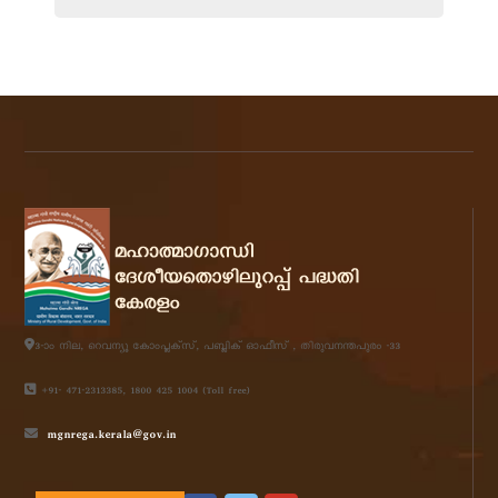
3-ാം നില, റെവന്യൂ കോംപ്ലക്സ്, പബ്ലിക്‌ ഓഫീസ് , തിരുവനന്തപുരം -33
+91- 471-2313385, 1800 425 1004 (Toll free)
mgnrega.kerala@gov.in