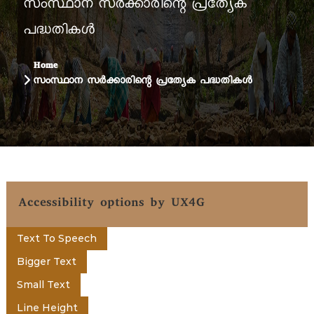
t
സംസ്ഥാന സര്‍ക്കാരിന്റെ പ്രത്യേക
u
പദ്ധതികള്‍
a
e
g
e
Home
n
സംസ്ഥാന സര്‍ക്കാരിന്റെ പ്രത്യേക പദ്ധതികള്‍
t
o
Accessibility options by UX4G
f
Text To Speech
K
Bigger Text
Small Text
e
Line Height