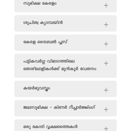
സുഭിക്ഷ കേരളം
ശുചിത്വ ക്യാമ്പയിൻ
കേരള ട്രൈബൽ പ്ലസ്
പട്ടികവർഗ്ഗ വിഭാഗത്തിലെ
തൊഴിലാളികൾക്ക് മുൻകൂർ വേതനം
കയർഭൂവസ്ത്രം
ജലസുഭിക്ഷ – കിണർ റീച്ചാർജ്ജിംഗ്
ഒരു കോടി വൃക്ഷത്തൈകൾ