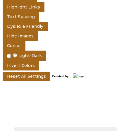
Highlight Links
r
Text Spacing
Dyslexia Friendly
a
Hide Images
Cursor
l
Light-Dark
Invert Colors
a
Reset All Settings
Created by
സംസ്ഥാന സര്‍ക്കാരിന്റെ പ്രത്യേക
പദ്ധതികള്‍