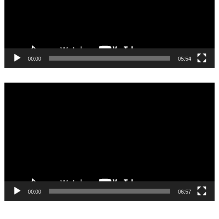
ര്‍
00:00
05:54
വീ
ഡി
യോ
പ്ല
യ
ര്‍
00:00
06:57