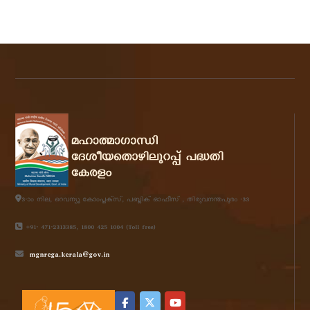
3-ാം നില, റെവന്യൂ കോംപ്ലക്സ്, പബ്ലിക്‌ ഓഫീസ് , തിരുവനന്തപുരം -33
+91- 471-2313385, 1800 425 1004 (Toll free)
mgnrega.kerala@gov.in