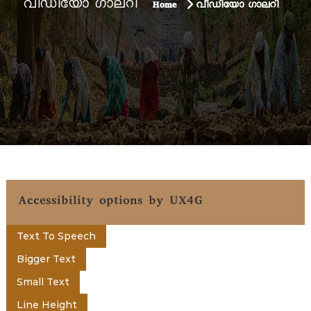
t
വീഡിയോ ഗാലറി
Home
വീഡിയോ ഗാലറി
u
a
e
g
e
n
t
o
Accessibility options by UX4G
f
Text To Speech
K
Bigger Text
Small Text
e
Line Height