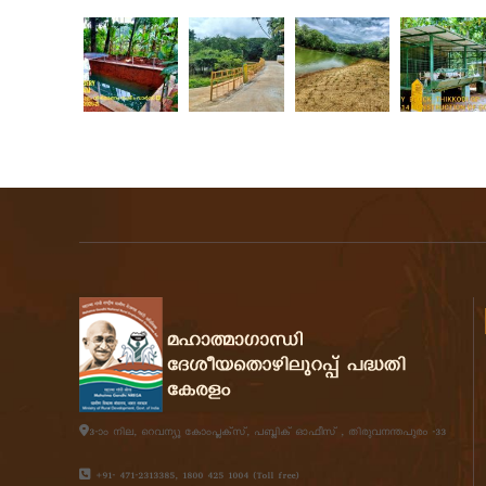
r
a
l
a
3-ാം നില, റെവന്യൂ കോംപ്ലക്സ്, പബ്ലിക്‌ ഓഫീസ് , തിരുവനന്തപുരം -33
+91- 471-2313385, 1800 425 1004 (Toll free)