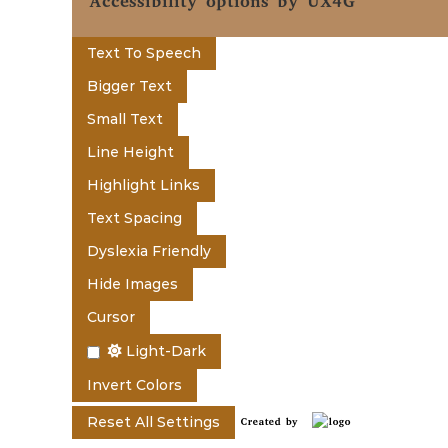
t
Accessibility options by UX4G
e
Text To Speech
Bigger Text
n
Small Text
Line Height
t
Highlight Links
Text Spacing
o
Dyslexia Friendly
Hide Images
f
Cursor
Light-Dark
K
Invert Colors
Reset All Settings
Created by
e