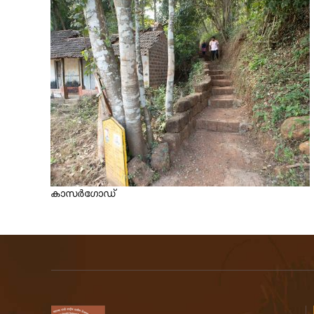
r
a
l
a
കാസർഗോഡ്