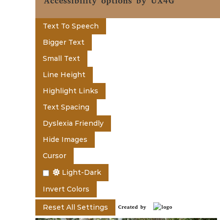
t
Accessibility options by UX4G
e
Text To Speech
Bigger Text
n
Small Text
Line Height
t
Highlight Links
Text Spacing
o
Dyslexia Friendly
Hide Images
f
Cursor
Light-Dark
K
Invert Colors
Reset All Settings
Created by
e